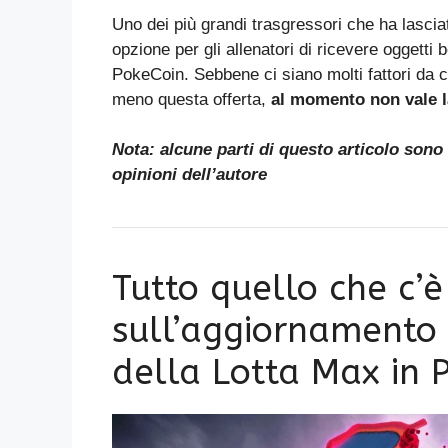
Uno dei più grandi trasgressori che ha lascia
opzione per gli allenatori di ricevere oggetti
PokeCoin. Sebbene ci siano molti fattori da 
meno questa offerta,
al momento non vale l
Nota: alcune parti di questo articolo sono
opinioni dell’autore
Tutto quello che c’
sull’aggiornamento
della Lotta Max in