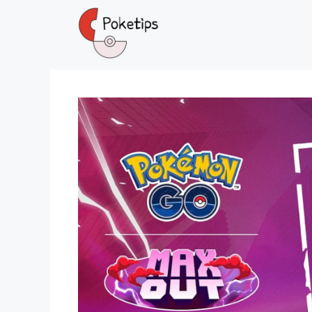
Vai
al
contenuto