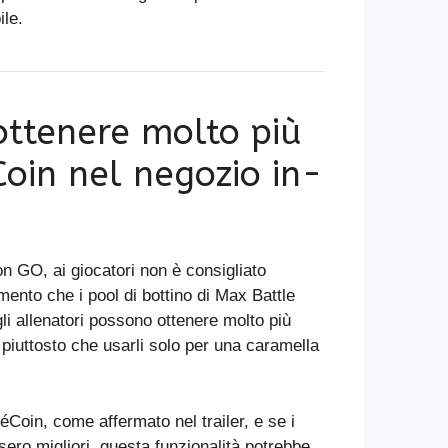
ile.
ottenere molto più
oin nel negozio in-
 GO, ai giocatori non è consigliato
omento che i pool di bottino di Max Battle
li allenatori possono ottenere molto più
iuttosto che usarli solo per una caramella
Coin, come affermato nel trailer, e se i
ssero migliori, questa funzionalità potrebbe