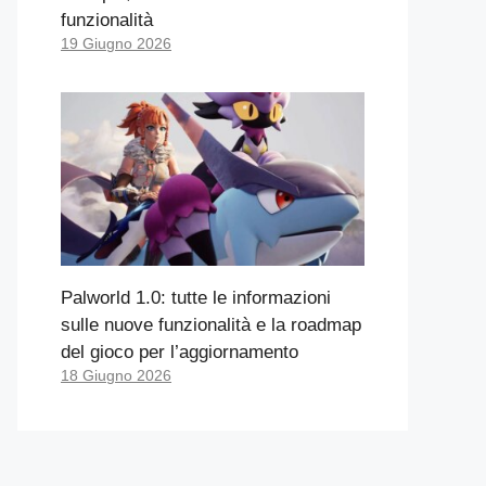
funzionalità
19 Giugno 2026
Palworld 1.0: tutte le informazioni
sulle nuove funzionalità e la roadmap
del gioco per l’aggiornamento
18 Giugno 2026