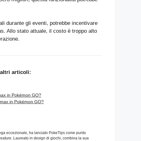
ali durante gli eventi, potrebbe incentivare
. Allo stato attuale, il costo è troppo alto
erazione.
tri articoli:
amax in Pokémon GO?
ynamax in Pokémon GO?
ega eccezionale, ha lanciato PokeTips come punto
reature. Laureato in design di giochi, combina la sua