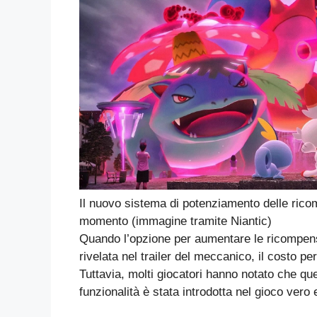
Il nuovo sistema di potenziamento delle ric
momento (immagine tramite Niantic)
Quando l’opzione per aumentare le ricompe
rivelata nel trailer del meccanico, il costo p
Tuttavia, molti giocatori hanno notato che q
funzionalità è stata introdotta nel gioco vero