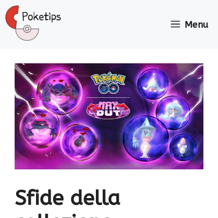
Vai
al
Menu
contenuto
Sfide della