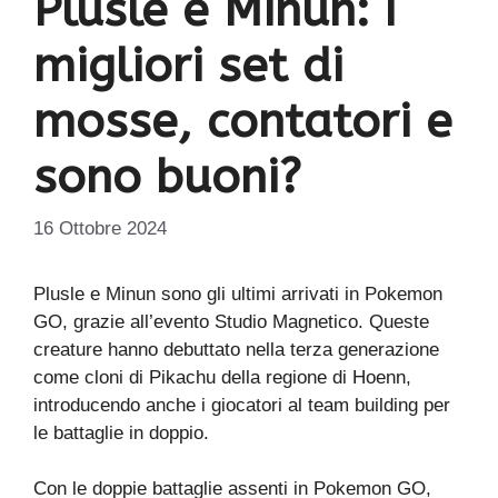
Plusle e Minun: i
migliori set di
mosse, contatori e
sono buoni?
16 Ottobre 2024
Plusle e Minun sono gli ultimi arrivati ​​in Pokemon
GO, grazie all’evento Studio Magnetico. Queste
creature hanno debuttato nella terza generazione
come cloni di Pikachu della regione di Hoenn,
introducendo anche i giocatori al team building per
le battaglie in doppio.
Con le doppie battaglie assenti in Pokemon GO,