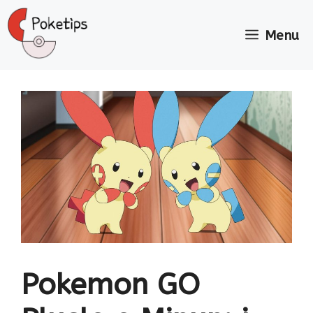
Vai
al
Menu
contenuto
Pokemon GO