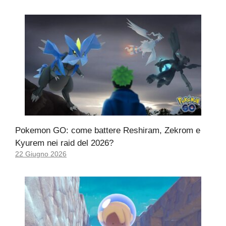
Pokemon GO: come battere Reshiram, Zekrom e
Kyurem nei raid del 2026?
22 Giugno 2026