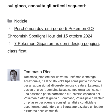
sul gioco, consulta gli articoli seguenti:
Categorie
Notizie
Perché non dovresti perderti Pokemon GO
Shroomish Spotlight Hour del 15 ottobre 2024
7 Pokemon Gigantamax con i design peggiori,
classificati
Tommaso Ricci
Tommaso, pioniere nell'universo Pokémon e stratega
eccezionale, ha lanciato PokeTips come punto d'incontro
per gli appassionati di queste famose creature. Laureato in
design di giochi, combina la sua competenza tecnica con
una passione per la narrazione e l'universo espanso dei
Pokémon. Sotto la guida di Tommaso, PokeTips è diventato
un pilastro per ottenere consigli, analisi e condividere
esperienze, rendendolo una figura apprezzata e un leader
all'interno della comunità.