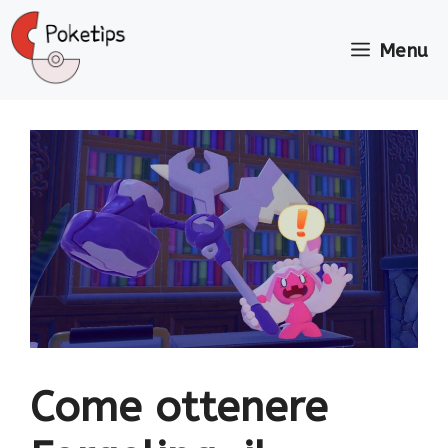
Vai
al
Menu
contenuto
Come ottenere