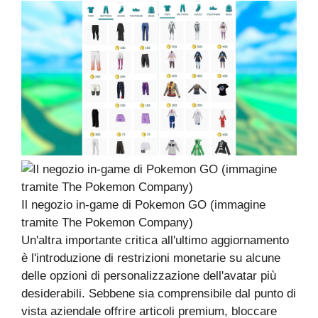
Il negozio in-game di Pokemon GO (immagine
tramite The Pokemon Company)
Un'altra importante critica all'ultimo aggiornamento
è l'introduzione di restrizioni monetarie su alcune
delle opzioni di personalizzazione dell'avatar più
desiderabili. Sebbene sia comprensibile dal punto di
vista aziendale offrire articoli premium, bloccare