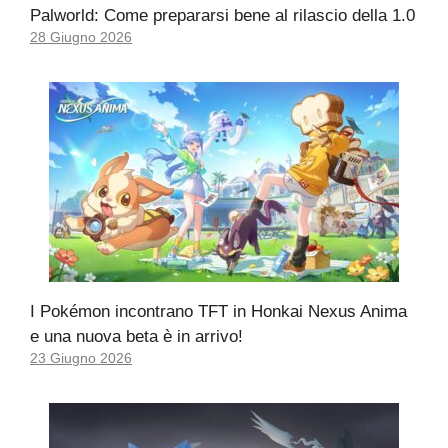
Palworld: Come prepararsi bene al rilascio della 1.0
28 Giugno 2026
I Pokémon incontrano TFT in Honkai Nexus Anima
e una nuova beta è in arrivo!
23 Giugno 2026