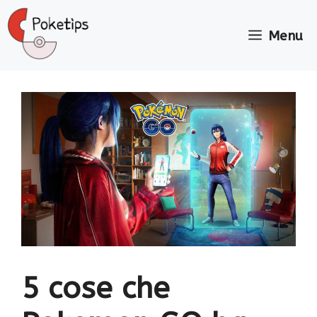
Vai
al
Menu
contenuto
5 cose che