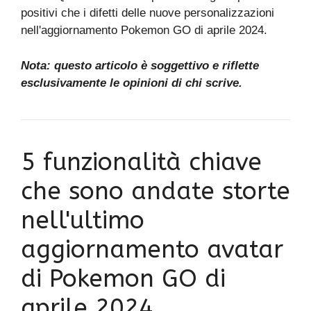
positivi che i difetti delle nuove personalizzazioni
nell'aggiornamento Pokemon GO di aprile 2024.
Nota: questo articolo è soggettivo e riflette
esclusivamente le opinioni di chi scrive.
5 funzionalità chiave
che sono andate storte
nell'ultimo
aggiornamento avatar
di Pokemon GO di
aprile 2024