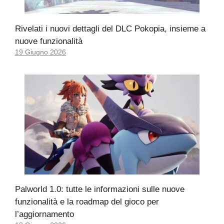
Rivelati i nuovi dettagli del DLC Pokopia, insieme a
nuove funzionalità
19 Giugno 2026
Palworld 1.0: tutte le informazioni sulle nuove
funzionalità e la roadmap del gioco per
l’aggiornamento