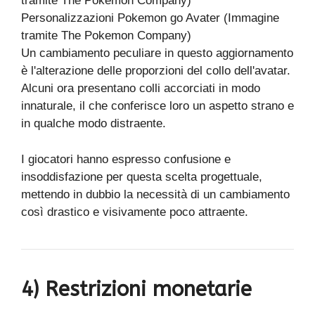
Personalizzazioni Pokemon go Avater (Immagine
tramite The Pokemon Company)
Un cambiamento peculiare in questo aggiornamento
è l'alterazione delle proporzioni del collo dell'avatar.
Alcuni ora presentano colli accorciati in modo
innaturale, il che conferisce loro un aspetto strano e
in qualche modo distraente.
I giocatori hanno espresso confusione e
insoddisfazione per questa scelta progettuale,
mettendo in dubbio la necessità di un cambiamento
così drastico e visivamente poco attraente.
4) Restrizioni monetarie